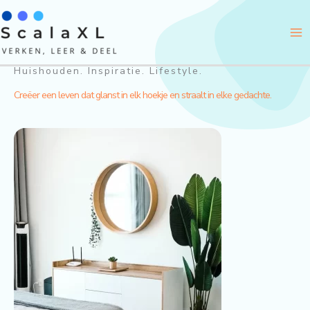
Ga
naar
de
inhoud
Huishouden. Inspiratie. Lifestyle.
Creëer een leven dat glanst in elk hoekje en straalt in elke gedachte.