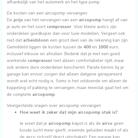
afhankelijk van het automerk en het type pomp.
De kosten van een aircopomp vervangen
De
prijs
van het vervangen van een
aircopomp
hangt af van
je auto en het soort
compressor
. Voor kleine auto’s zijn
onderdelen goedkoper dan voor luxe modellen. Vergeet ook
niet dat
arbeidsloon
een groot deel van de rekening kan zijn.
Gemiddeld liggen de kosten tussen de
400
en
1000
euro,
inclusief inbouw en afvullen. Bedenk dat je met een goed
werkende
compressor
niet alleen comfortabeler rijdt, maar
ook andere dure onderdelen beschermt. Parate kennis bij je
garage kan ervoor zorgen dat alleen datgene gerepareerd
wordt wat echt nodig is. Soms is het voldoende om alleen de
koppeling of pakking te vervangen, maar meestal gaat het om
de complete
aircopomp
.
Veelgestelde vragen over aircopomp vervangen
Hoe weet ik zeker dat mijn aircopomp stuk is?
Je weet dat je
aircopomp
kapot is als de
airco
geen
koude lucht meer geeft, vreemde geluiden maakt of als
de airco zichzelf direct uitschakelt. Een garage kan