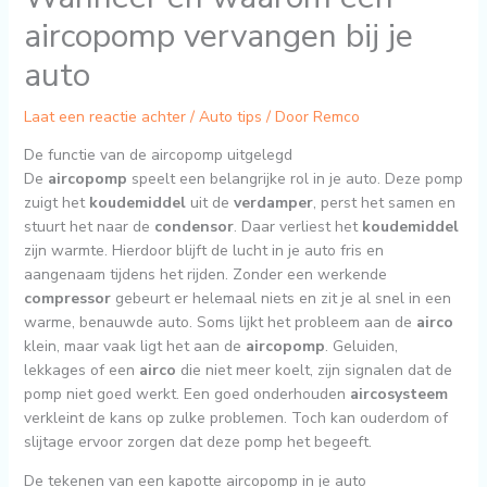
aircopomp vervangen bij je
auto
Laat een reactie achter
/
Auto tips
/ Door
Remco
De functie van de aircopomp uitgelegd
De
aircopomp
speelt een belangrijke rol in je auto. Deze pomp
zuigt het
koudemiddel
uit de
verdamper
, perst het samen en
stuurt het naar de
condensor
. Daar verliest het
koudemiddel
zijn warmte. Hierdoor blijft de lucht in je auto fris en
aangenaam tijdens het rijden. Zonder een werkende
compressor
gebeurt er helemaal niets en zit je al snel in een
warme, benauwde auto. Soms lijkt het probleem aan de
airco
klein, maar vaak ligt het aan de
aircopomp
. Geluiden,
lekkages of een
airco
die niet meer koelt, zijn signalen dat de
pomp niet goed werkt. Een goed onderhouden
aircosysteem
verkleint de kans op zulke problemen. Toch kan ouderdom of
slijtage ervoor zorgen dat deze pomp het begeeft.
De tekenen van een kapotte aircopomp in je auto