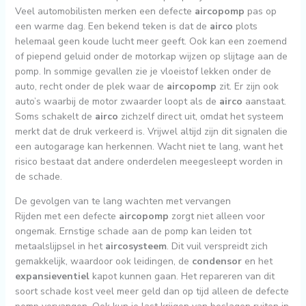
Veel automobilisten merken een defecte
aircopomp
pas op
een warme dag. Een bekend teken is dat de
airco
plots
helemaal geen koude lucht meer geeft. Ook kan een zoemend
of piepend geluid onder de motorkap wijzen op slijtage aan de
pomp. In sommige gevallen zie je vloeistof lekken onder de
auto, recht onder de plek waar de
aircopomp
zit. Er zijn ook
auto’s waarbij de motor zwaarder loopt als de
airco
aanstaat.
Soms schakelt de
airco
zichzelf direct uit, omdat het systeem
merkt dat de druk verkeerd is. Vrijwel altijd zijn dit signalen die
een autogarage kan herkennen. Wacht niet te lang, want het
risico bestaat dat andere onderdelen meegesleept worden in
de schade.
De gevolgen van te lang wachten met vervangen
Rijden met een defecte
aircopomp
zorgt niet alleen voor
ongemak. Ernstige schade aan de pomp kan leiden tot
metaalslijpsel in het
aircosysteem
. Dit vuil verspreidt zich
gemakkelijk, waardoor ook leidingen, de
condensor
en het
expansieventiel
kapot kunnen gaan. Het repareren van dit
soort schade kost veel meer geld dan op tijd alleen de defecte