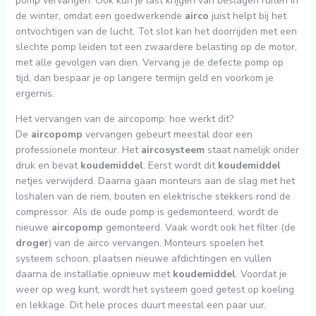
pomp vervangen. Ook kun je last krijgen van beslagen ruiten in
de winter, omdat een goedwerkende
airco
juist helpt bij het
ontvochtigen van de lucht. Tot slot kan het doorrijden met een
slechte pomp leiden tot een zwaardere belasting op de motor,
met alle gevolgen van dien. Vervang je de defecte pomp op
tijd, dan bespaar je op langere termijn geld en voorkom je
ergernis.
Het vervangen van de aircopomp: hoe werkt dit?
De
aircopomp
vervangen gebeurt meestal door een
professionele monteur. Het
aircosysteem
staat namelijk onder
druk en bevat
koudemiddel
. Eerst wordt dit
koudemiddel
netjes verwijderd. Daarna gaan monteurs aan de slag met het
loshalen van de riem, bouten en elektrische stekkers rond de
compressor. Als de oude pomp is gedemonteerd, wordt de
nieuwe
aircopomp
gemonteerd. Vaak wordt ook het filter (de
droger
) van de airco vervangen. Monteurs spoelen het
systeem schoon, plaatsen nieuwe afdichtingen en vullen
daarna de installatie opnieuw met
koudemiddel
. Voordat je
weer op weg kunt, wordt het systeem goed getest op koeling
en lekkage. Dit hele proces duurt meestal een paar uur,