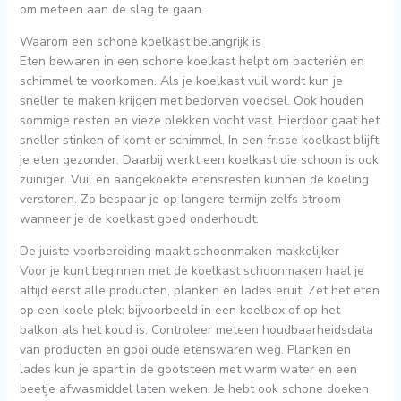
om meteen aan de slag te gaan.
Waarom een schone koelkast belangrijk is
Eten bewaren in een schone koelkast helpt om bacteriën en
schimmel te voorkomen. Als je koelkast vuil wordt kun je
sneller te maken krijgen met bedorven voedsel. Ook houden
sommige resten en vieze plekken vocht vast. Hierdoor gaat het
sneller stinken of komt er schimmel. In een frisse koelkast blijft
je eten gezonder. Daarbij werkt een koelkast die schoon is ook
zuiniger. Vuil en aangekoekte etensresten kunnen de koeling
verstoren. Zo bespaar je op langere termijn zelfs stroom
wanneer je de koelkast goed onderhoudt.
De juiste voorbereiding maakt schoonmaken makkelijker
Voor je kunt beginnen met de koelkast schoonmaken haal je
altijd eerst alle producten, planken en lades eruit. Zet het eten
op een koele plek: bijvoorbeeld in een koelbox of op het
balkon als het koud is. Controleer meteen houdbaarheidsdata
van producten en gooi oude etenswaren weg. Planken en
lades kun je apart in de gootsteen met warm water en een
beetje afwasmiddel laten weken. Je hebt ook schone doeken