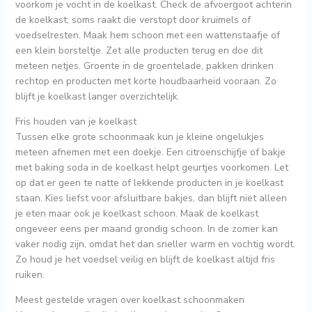
voorkom je vocht in de koelkast. Check de afvoergoot achterin
de koelkast; soms raakt die verstopt door kruimels of
voedselresten. Maak hem schoon met een wattenstaafje of
een klein borsteltje. Zet alle producten terug en doe dit
meteen netjes. Groente in de groentelade, pakken drinken
rechtop en producten met korte houdbaarheid vooraan. Zo
blijft je koelkast langer overzichtelijk.
Fris houden van je koelkast
Tussen elke grote schoonmaak kun je kleine ongelukjes
meteen afnemen met een doekje. Een citroenschijfje of bakje
met baking soda in de koelkast helpt geurtjes voorkomen. Let
op dat er geen te natte of lekkende producten in je koelkast
staan. Kies liefst voor afsluitbare bakjes, dan blijft niet alleen
je eten maar ook je koelkast schoon. Maak de koelkast
ongeveer eens per maand grondig schoon. In de zomer kan
vaker nodig zijn, omdat het dan sneller warm en vochtig wordt.
Zo houd je het voedsel veilig en blijft de koelkast altijd fris
ruiken.
Meest gestelde vragen over koelkast schoonmaken