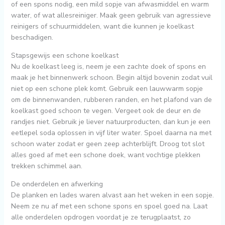
of een spons nodig, een mild sopje van afwasmiddel en warm
water, of wat allesreiniger. Maak geen gebruik van agressieve
reinigers of schuurmiddelen, want die kunnen je koelkast
beschadigen.
Stapsgewijs een schone koelkast
Nu de koelkast leeg is, neem je een zachte doek of spons en
maak je het binnenwerk schoon. Begin altijd bovenin zodat vuil
niet op een schone plek komt. Gebruik een lauwwarm sopje
om de binnenwanden, rubberen randen, en het plafond van de
koelkast goed schoon te vegen. Vergeet ook de deur en de
randjes niet. Gebruik je liever natuurproducten, dan kun je een
eetlepel soda oplossen in vijf liter water. Spoel daarna na met
schoon water zodat er geen zeep achterblijft. Droog tot slot
alles goed af met een schone doek, want vochtige plekken
trekken schimmel aan.
De onderdelen en afwerking
De planken en lades waren alvast aan het weken in een sopje.
Neem ze nu af met een schone spons en spoel goed na. Laat
alle onderdelen opdrogen voordat je ze terugplaatst, zo