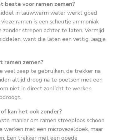
et beste voor ramen zemen?
middel in lauwwarm water werkt goed
l vieze ramen is een scheutje ammoniak
e zonder strepen achter te laten. Vermijd
ddelen, want die laten een vettig laagje
het ramen zemen?
e veel zeep te gebruiken, de trekker na
nden altijd droog na te poetsen met een
m niet in direct zonlicht te werken,
pdroogt.
 of kan het ook zonder?
jkste manier om ramen streeploos schoon
 je werken met een microvezeldoek, maar
en. Een trekker met een goede