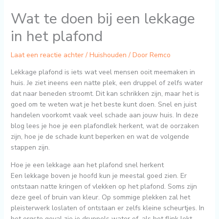
Wat te doen bij een lekkage
in het plafond
Laat een reactie achter
/
Huishouden
/ Door
Remco
Lekkage plafond is iets wat veel mensen ooit meemaken in
huis. Je ziet ineens een natte plek, een druppel of zelfs water
dat naar beneden stroomt. Dit kan schrikken zijn, maar het is
goed om te weten wat je het beste kunt doen. Snel en juist
handelen voorkomt vaak veel schade aan jouw huis. In deze
blog lees je hoe je een plafondlek herkent, wat de oorzaken
zijn, hoe je de schade kunt beperken en wat de volgende
stappen zijn.
Hoe je een lekkage aan het plafond snel herkent
Een lekkage boven je hoofd kun je meestal goed zien. Er
ontstaan natte kringen of vlekken op het plafond. Soms zijn
deze geel of bruin van kleur. Op sommige plekken zal het
pleisterwerk loslaten of ontstaan er zelfs kleine scheurtjes. In
het ergste geval zie je druppels water of, als het flink lekt,