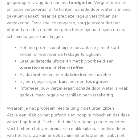
gesprongen, vraag dan om een
loodgieter
. Vergeet ook niet
om jouw verzekeraar in te lichten. Schade door water is in veel
gevallen gedekt, maar de precieze regels verschillen per
verzekering. Door snel te reageren, zorg je ervoor dat het
plafond en alles eromheen geen lange tijd nat blijven en dat
schimmels geen kans krijgen.
Bel een professional bij de oorzaak die je niet kunt
vinden of wanneer de lekkage terugkomt.
Laat lekdetectie uitvoeren met bijvoorbeeld een
warmtecamera
of
kleurstoffen
.
Bij dakproblemen: een
dakdekker
inschakelen.
Bij een gesprongen
buis
: bel een
loodgieter
.
Informeer jouw verzekeraar; schade door water is vaak
gedekt, maar regels verschillen per verzekering.
Waarom je het probleem niet te lang moet laten zitten
Als je een plek op het plafond ziet, hoop je misschien dat deze
vanzelf opdroogt. Toch is het niet verstandig om te wachten.
Vocht uit een lek verspreidt zich makkelijk naar andere delen
van het huis. Zo kan er ook schimmel ontstaan en raakt niet