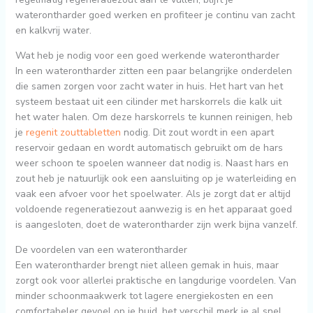
waterontharder goed werken en profiteer je continu van zacht
en kalkvrij water.
Wat heb je nodig voor een goed werkende waterontharder
In een waterontharder zitten een paar belangrijke onderdelen
die samen zorgen voor zacht water in huis. Het hart van het
systeem bestaat uit een cilinder met harskorrels die kalk uit
het water halen. Om deze harskorrels te kunnen reinigen, heb
je
regenit zouttabletten
nodig. Dit zout wordt in een apart
reservoir gedaan en wordt automatisch gebruikt om de hars
weer schoon te spoelen wanneer dat nodig is. Naast hars en
zout heb je natuurlijk ook een aansluiting op je waterleiding en
vaak een afvoer voor het spoelwater. Als je zorgt dat er altijd
voldoende regeneratiezout aanwezig is en het apparaat goed
is aangesloten, doet de waterontharder zijn werk bijna vanzelf.
De voordelen van een waterontharder
Een waterontharder brengt niet alleen gemak in huis, maar
zorgt ook voor allerlei praktische en langdurige voordelen. Van
minder schoonmaakwerk tot lagere energiekosten en een
comfortabeler gevoel op je huid, het verschil merk je al snel.