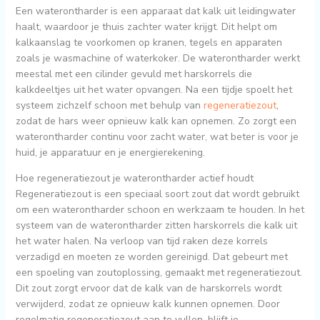
Een waterontharder is een apparaat dat kalk uit leidingwater
haalt, waardoor je thuis zachter water krijgt. Dit helpt om
kalkaanslag te voorkomen op kranen, tegels en apparaten
zoals je wasmachine of waterkoker. De waterontharder werkt
meestal met een cilinder gevuld met harskorrels die
kalkdeeltjes uit het water opvangen. Na een tijdje spoelt het
systeem zichzelf schoon met behulp van
regeneratiezout
,
zodat de hars weer opnieuw kalk kan opnemen. Zo zorgt een
waterontharder continu voor zacht water, wat beter is voor je
huid, je apparatuur en je energierekening.
Hoe regeneratiezout je waterontharder actief houdt
Regeneratiezout is een speciaal soort zout dat wordt gebruikt
om een waterontharder schoon en werkzaam te houden. In het
systeem van de waterontharder zitten harskorrels die kalk uit
het water halen. Na verloop van tijd raken deze korrels
verzadigd en moeten ze worden gereinigd. Dat gebeurt met
een spoeling van zoutoplossing, gemaakt met regeneratiezout.
Dit zout zorgt ervoor dat de kalk van de harskorrels wordt
verwijderd, zodat ze opnieuw kalk kunnen opnemen. Door
regelmatig regeneratiezout aan te vullen, blijft je