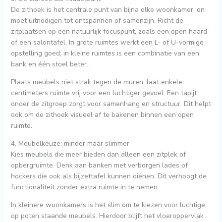
De zithoek is het centrale punt van bijna elke woonkamer, en
moet uitnodigen tot ontspannen of samenzijn. Richt de
zitplaatsen op een natuurlijk focuspunt, zoals een open haard
of een salontafel. In grote ruimtes werkt een L- of U-vormige
opstelling goed; in kleine ruimtes is een combinatie van een
bank en één stoel beter.
Plaats meubels niet strak tegen de muren; laat enkele
centimeters ruimte vrij voor een luchtiger gevoel. Een tapijt
onder de zitgroep zorgt voor samenhang en structuur. Dit helpt
ook om de zithoek visueel af te bakenen binnen een open
ruimte.
4. Meubelkeuze: minder maar slimmer
Kies meubels die meer bieden dan alleen een zitplek of
opbergruimte. Denk aan banken met verborgen lades of
hockers die ook als bijzettafel kunnen dienen. Dit verhoogt de
functionaliteit zonder extra ruimte in te nemen.
In kleinere woonkamers is het slim om te kiezen voor luchtige,
op poten staande meubels. Hierdoor blijft het vloeroppervlak