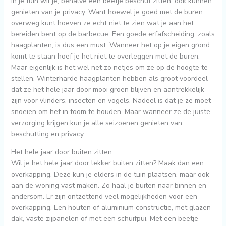
In je tuin wil je, behalve een beetje beschut zitten, ook kunnen
genieten van je privacy. Want hoewel je goed met de buren
overweg kunt hoeven ze echt niet te zien wat je aan het
bereiden bent op de barbecue. Een goede erfafscheiding, zoals
haagplanten, is dus een must. Wanneer het op je eigen grond
komt te staan hoef je het niet te overleggen met de buren.
Maar eigenlijk is het wel net zo netjes om ze op de hoogte te
stellen. Winterharde haagplanten hebben als groot voordeel
dat ze het hele jaar door mooi groen blijven en aantrekkelijk
zijn voor vlinders, insecten en vogels. Nadeel is dat je ze moet
snoeien om het in toom te houden. Maar wanneer ze de juiste
verzorging krijgen kun je alle seizoenen genieten van
beschutting en privacy.
Het hele jaar door buiten zitten
Wil je het hele jaar door lekker buiten zitten? Maak dan een
overkapping. Deze kun je elders in de tuin plaatsen, maar ook
aan de woning vast maken. Zo haal je buiten naar binnen en
andersom. Er zijn ontzettend veel mogelijkheden voor een
overkapping. Een houten of aluminium constructie, met glazen
dak, vaste zijpanelen of met een schuifpui. Met een beetje