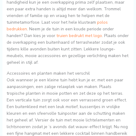
handigheid kun je een overkapping prima zelf plaatsen, maar
een paar extra handen is altijd meer dan welkom. Trommel
vrienden of familie op en vraag hen te helpen met de
tuinmetamorfose. Laat voor het hele klusteam
polos
bedrukken
. Neem je de tuin in een koude periode onder
handen? Dan kies je voor
truien bedrukt met logo
. Plaats onder
de overkapping een buitenhaard of terrasheater zodat je ook
tijdens kille avonden buiten kunt zitten. Lekkere lounge-
meubels, mooie accessoires en gezellige verlichting maken het
geheel in stijl af.
Accessoires en planten maken het verschil
Ook wanneer je een kleine tuin hebt kun je er, met een paar
aanpassingen, een zalige relaxplek van maken. Plaats
tropische planten in mooie potten en zet deze op het terras.
Een verticale tuin zorgt ook voor een verrassend groen effect.
Een buitenkleed met een leuk motief, kussentjes in vrolijke
kleuren en een sfeervolle tuinposter aan de schutting maken
het geheel af. Versier de tuin met mooie lichtelementen en
lichtsnoeren zodat je ’s avonds dat wauw-effect krijgt. Nu nog
een fijne hangmat met een lekkere cocktail binnen handbereik