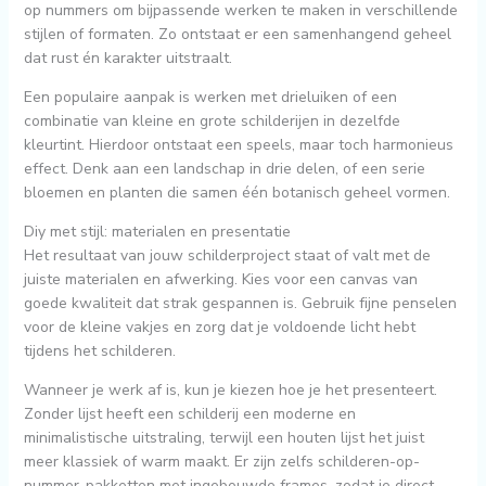
op nummers om bijpassende werken te maken in verschillende
stijlen of formaten. Zo ontstaat er een samenhangend geheel
dat rust én karakter uitstraalt.
Een populaire aanpak is werken met drieluiken of een
combinatie van kleine en grote schilderijen in dezelfde
kleurtint. Hierdoor ontstaat een speels, maar toch harmonieus
effect. Denk aan een landschap in drie delen, of een serie
bloemen en planten die samen één botanisch geheel vormen.
Diy met stijl: materialen en presentatie
Het resultaat van jouw schilderproject staat of valt met de
juiste materialen en afwerking. Kies voor een canvas van
goede kwaliteit dat strak gespannen is. Gebruik fijne penselen
voor de kleine vakjes en zorg dat je voldoende licht hebt
tijdens het schilderen.
Wanneer je werk af is, kun je kiezen hoe je het presenteert.
Zonder lijst heeft een schilderij een moderne en
minimalistische uitstraling, terwijl een houten lijst het juist
meer klassiek of warm maakt. Er zijn zelfs schilderen-op-
nummer-pakketten met ingebouwde frames, zodat je direct