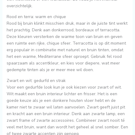
overzichtelijk.
Rood en terra: warm en chique
Rood bij bruin klinkt misschien druk, maar in de juiste tint werkt
het prachtig. Denk aan donkerrood, bordeaux of terracotta.
Deze kleuren versterken de warme toon van bruin en geven
een ruimte een rijke, chique sfeer. Terracotta is op dit moment
erg populair in combinatie met naturel en bruin tinten, omdat
het een warme, Mediterrane sfeer oproept. Gebruik fel rood
spaarzaam als accentkleur, en kies voor diepere, wat meer
gedempte tinten als je er meer mee wil doen.
Zwart en wit: gedurfd en strak
Voor een gedurfde look kun je ook kiezen voor zwart of wit.
Wit maakt een bruin interieur lichter en frisser. Het is een
goede keuze als je een donkere houten vloer hebt en de
kamer niet te zwaar wil laten aanvoelen. Zwart geeft juist pit
en kracht aan een bruin interieur. Denk aan zwarte lamp, een
zwart frame of zwarte accessoires. Combineer zwart nooit té
veel met bruin, want dan wordt het geheel al snel somber. Een
of twee zwarte accenten zijn genoeg.