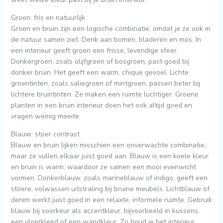
Groen: fris en natuurlijk
Groen en bruin zijn een logische combinatie, omdat je ze ook in
de natuur samen ziet. Denk aan bomen, bladeren en mos. In
een interieur geeft groen een frisse, levendige sfeer.
Donkergroen, zoals olijfgroen of bosgroen, past goed bij
donker bruin. Het geeft een warm, chique gevoel. Lichte
groentinten, zoals saliegroen of mintgroen, passen beter bij
lichtere bruintinten. Ze maken een ruimte luchtiger. Groene
planten in een bruin interieur doen het ook altijd goed en
vragen weinig moeite.
Blauw: stoer contrast
Blauw en bruin lijken misschien een onverwachte combinatie,
maar ze vullen elkaar juist goed aan. Blauw is een koele kleur
en bruin is warm, waardoor ze samen een mooi evenwicht
vormen. Donkerblauw, zoals marineblauw of indigo, geeft een
stoere, volwassen uitstraling bij bruine meubels. Lichtblauw of
denim werkt juist goed in een relaxte, informele ruimte. Gebruik
blauw bij voorkeur als accentkleur, bijvoorbeeld in kussens,
een vloerkleed of een wandkleur. Zo houd je het interieur