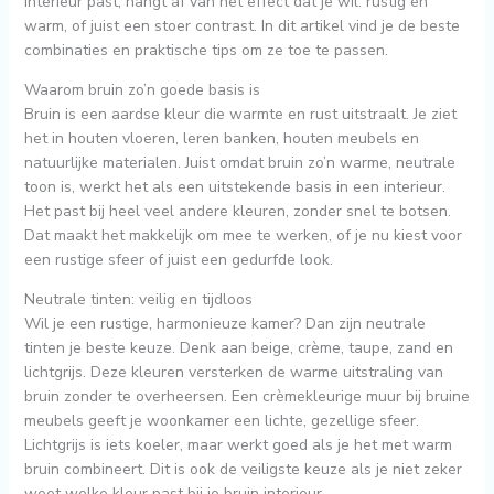
interieur past, hangt af van het effect dat je wil: rustig en
warm, of juist een stoer contrast. In dit artikel vind je de beste
combinaties en praktische tips om ze toe te passen.
Waarom bruin zo’n goede basis is
Bruin is een aardse kleur die warmte en rust uitstraalt. Je ziet
het in houten vloeren, leren banken, houten meubels en
natuurlijke materialen. Juist omdat bruin zo’n warme, neutrale
toon is, werkt het als een uitstekende basis in een interieur.
Het past bij heel veel andere kleuren, zonder snel te botsen.
Dat maakt het makkelijk om mee te werken, of je nu kiest voor
een rustige sfeer of juist een gedurfde look.
Neutrale tinten: veilig en tijdloos
Wil je een rustige, harmonieuze kamer? Dan zijn neutrale
tinten je beste keuze. Denk aan beige, crème, taupe, zand en
lichtgrijs. Deze kleuren versterken de warme uitstraling van
bruin zonder te overheersen. Een crèmekleurige muur bij bruine
meubels geeft je woonkamer een lichte, gezellige sfeer.
Lichtgrijs is iets koeler, maar werkt goed als je het met warm
bruin combineert. Dit is ook de veiligste keuze als je niet zeker
weet welke kleur past bij je bruin interieur.