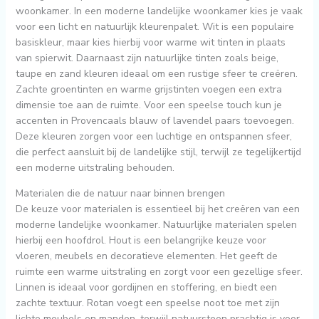
woonkamer. In een moderne landelijke woonkamer kies je vaak
voor een licht en natuurlijk kleurenpalet. Wit is een populaire
basiskleur, maar kies hierbij voor warme wit tinten in plaats
van spierwit. Daarnaast zijn natuurlijke tinten zoals beige,
taupe en zand kleuren ideaal om een rustige sfeer te creëren.
Zachte groentinten en warme grijstinten voegen een extra
dimensie toe aan de ruimte. Voor een speelse touch kun je
accenten in Provencaals blauw of lavendel paars toevoegen.
Deze kleuren zorgen voor een luchtige en ontspannen sfeer,
die perfect aansluit bij de landelijke stijl, terwijl ze tegelijkertijd
een moderne uitstraling behouden.
Materialen die de natuur naar binnen brengen
De keuze voor materialen is essentieel bij het creëren van een
moderne landelijke woonkamer. Natuurlijke materialen spelen
hierbij een hoofdrol. Hout is een belangrijke keuze voor
vloeren, meubels en decoratieve elementen. Het geeft de
ruimte een warme uitstraling en zorgt voor een gezellige sfeer.
Linnen is ideaal voor gordijnen en stoffering, en biedt een
zachte textuur. Rotan voegt een speelse noot toe met zijn
lichte meubels en manden, terwijl natuursteen prachtig is voor