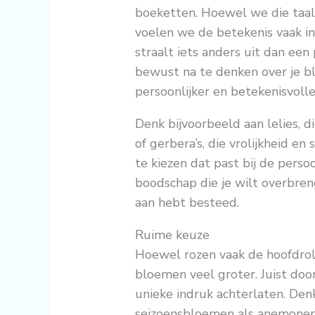
boeketten. Hoewel we die taal
voelen we de betekenis vaak ins
straalt iets anders uit dan een
bewust na te denken over je b
persoonlijker en betekenisvoll
Denk bijvoorbeeld aan lelies, d
of gerbera’s, die vrolijkheid e
te kiezen dat past bij de perso
boodschap die je wilt overbreng
aan hebt besteed.
Ruime keuze
Hoewel rozen vaak de hoofdrol 
bloemen veel groter. Juist door
unieke indruk achterlaten. Den
seizoensbloemen als anemonen o