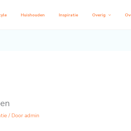
tyle
Huishouden
Inspiratie
Overig
Ov
men
atie
/ Door
admin