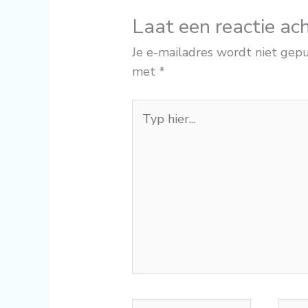
Laat een reactie ac
Je e-mailadres wordt niet gepu
met
*
Typ
hier...
Naam*
E-