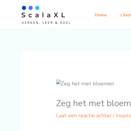
Ga
naar
Home
Lifes
de
inhoud
Zeg het met bloe
Laat een reactie achter
/
Inspir