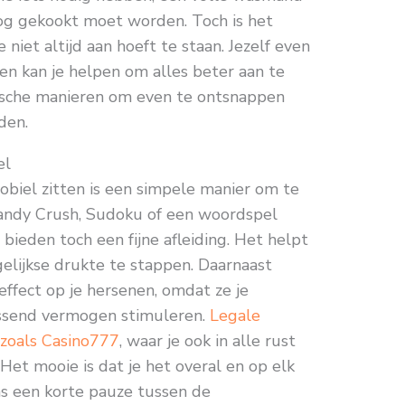
 nog gekookt moet worden. Toch is het
 niet altijd aan hoeft te staan. Jezelf even
n kan je helpen om alles beter aan te
tische manieren om even te ontsnappen
den.
el
biel zitten is een simpele manier om te
Candy Crush, Sudoku of een woordspel
bieden toch een fijne afleiding. Het helpt
elijkse drukte te stappen. Daarnaast
effect op je hersenen, omdat ze je
ssend vermogen stimuleren.
Legale
n zoals Casino777
, waar je ook in alle rust
 Het mooie is dat je het overal en op elk
ns een korte pauze tussen de