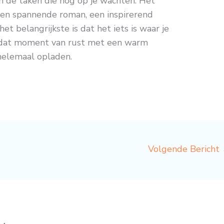
n de taken die nog op je wachten. Het
r een spannende roman, een inspirerend
het belangrijkste is dat het iets is waar je
lf dat moment van rust met een warm
helemaal opladen.
Volgende Bericht