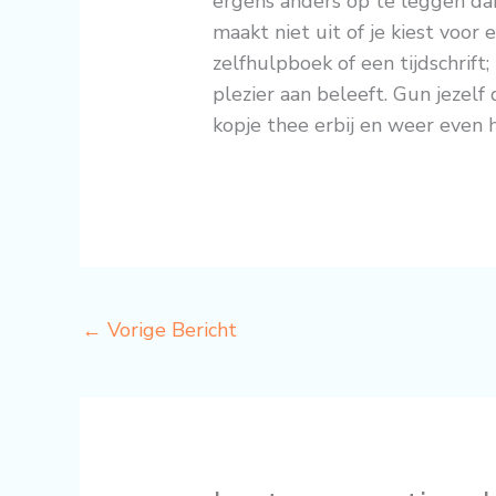
ergens anders op te leggen da
maakt niet uit of je kiest voo
zelfhulpboek of een tijdschrift; 
plezier aan beleeft. Gun jeze
kopje thee erbij en weer even 
←
Vorige Bericht