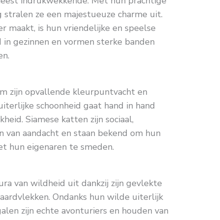
meest indrukwekkende. Met hun prachtige
g stralen ze een majestueuze charme uit.
r maakt, is hun vriendelijke en speelse
d in gezinnen en vormen sterke banden
en.
m zijn opvallende kleurpuntvacht en
iterlijke schoonheid gaat hand in hand
heid. Siamese katten zijn sociaal,
den van aandacht en staan bekend om hun
t hun eigenaren te smeden.
ra van wildheid uit dankzij zijn gevlekte
paardvlekken. Ondanks hun wilde uiterlijk
galen zijn echte avonturiers en houden van