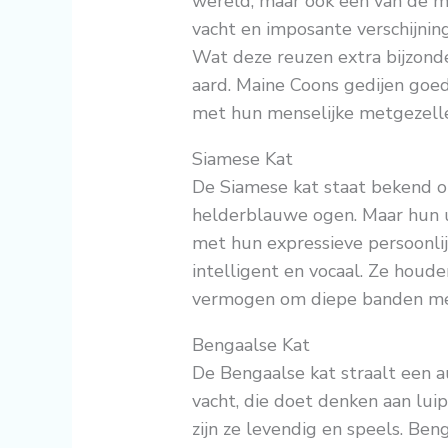
wereld, maar ook een van de 
vacht en imposante verschijnin
Wat deze reuzen extra bijzonde
aard. Maine Coons gedijen goe
met hun menselijke metgezell
Siamese Kat
De Siamese kat staat bekend o
helderblauwe ogen. Maar hun u
met hun expressieve persoonlijk
intelligent en vocaal. Ze hou
vermogen om diepe banden me
Bengaalse Kat
De Bengaalse kat straalt een au
vacht, die doet denken aan lui
zijn ze levendig en speels. Ben