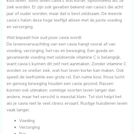
kooi leven. Soms leven cavia’s wat korter, bijvoorbeeld als ze
ziek worden. Er zijn ook gevallen bekend van cavia’s die acht
jaar of ouder worden, maar dat is best zeldzaam. De meeste
cavia’s halen deze hoge leeftijd alleen met de juiste voeding
en verzorging.
Wat bepaalt hoe oud jouw cavia wordt
De levensverwachting van een cavia hangt vooral af van
voeding, verzorging, het ras en beweging. Een goede en
gevarieerde voeding met voldoende vitamine C is belangrijk,
want cavia’s kunnen dit zelf niet aanmaken. Zonder vitamine C
worden ze sneller ziek, wat hun leven korter kan maken. Ook
speelt de leefruimte een grote rol. Een ruime kooi, frisse lucht
en genoeg beweging houden een cavia gezond. Rassen
kunnen ook uitmaken: sommige soorten leven langer dan
andere, maar het verschil is meestal klein. Tot slot helpt het
als je cavia niet te veel stress ervaart. Rustige huisdieren leven
vaak langer.
Voeding
Verzorging
Ras