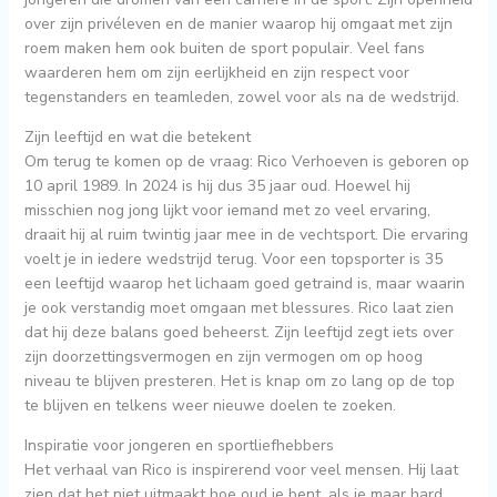
over zijn privéleven en de manier waarop hij omgaat met zijn
roem maken hem ook buiten de sport populair. Veel fans
waarderen hem om zijn eerlijkheid en zijn respect voor
tegenstanders en teamleden, zowel voor als na de wedstrijd.
Zijn leeftijd en wat die betekent
Om terug te komen op de vraag: Rico Verhoeven is geboren op
10 april 1989. In 2024 is hij dus 35 jaar oud. Hoewel hij
misschien nog jong lijkt voor iemand met zo veel ervaring,
draait hij al ruim twintig jaar mee in de vechtsport. Die ervaring
voelt je in iedere wedstrijd terug. Voor een topsporter is 35
een leeftijd waarop het lichaam goed getraind is, maar waarin
je ook verstandig moet omgaan met blessures. Rico laat zien
dat hij deze balans goed beheerst. Zijn leeftijd zegt iets over
zijn doorzettingsvermogen en zijn vermogen om op hoog
niveau te blijven presteren. Het is knap om zo lang op de top
te blijven en telkens weer nieuwe doelen te zoeken.
Inspiratie voor jongeren en sportliefhebbers
Het verhaal van Rico is inspirerend voor veel mensen. Hij laat
zien dat het niet uitmaakt hoe oud je bent, als je maar hard