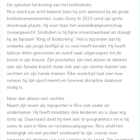
De opkomst tot koning van het kickboksen
Rico werd pas echt bekend toen hij zich aansloot bij de grote
kickboksevenementen, zoals Glory. In 2013 vond zijn grote
doorbraak plaats. Hij won toen het wereldkampioenschap
zwaargewicht. Sindsdien is hij bijna onverslaanbaar en draagt
hij de bijnaam “King of Kickboxing”. Het is bijzonder dat hij
ondanks zijn jonge leeftijd al zo veel heeft bereikt. Hij heeft
talloze titels gewonnen en werd vaak uitgeroepen tot de
beste in zijn klasse. Zijn prestaties zijn niet alleen te danken
aan zijn fysieke kracht, maar ook aan zijn slimme manier van
vechten en zijn harde trainen. Elke wedstrijd laat zien hoe
serieus hij zijn sport neemt en hoeveel discipline daarvoor
nodig is.
Meer dan alleen een vechter
Naast zijn leven als topsporter is Rico ook vader en
ondernemer. Hij heeft inmiddels drie kinderen en is daar erg
trots op. Daarnaast doet hij mee aan tv-programma’s en is hij
soms te zien in films en reclamecampagnes. Rico vindt het
belangrijk om een positief voorbeeld te zijn, vooral voor
jongeren die dromen van een carrière in de sport. Zijn openheid