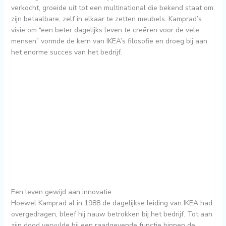
verkocht, groeide uit tot een multinational die bekend staat om
zijn betaalbare, zelf in elkaar te zetten meubels. Kamprad’s
visie om “een beter dagelijks leven te creëren voor de vele
mensen” vormde de kern van IKEA’s filosofie en droeg bij aan
het enorme succes van het bedrijf.
Een leven gewijd aan innovatie
Hoewel Kamprad al in 1988 de dagelijkse leiding van IKEA had
overgedragen, bleef hij nauw betrokken bij het bedrijf. Tot aan
zijn dood vervulde hij een raadgevende functie binnen de