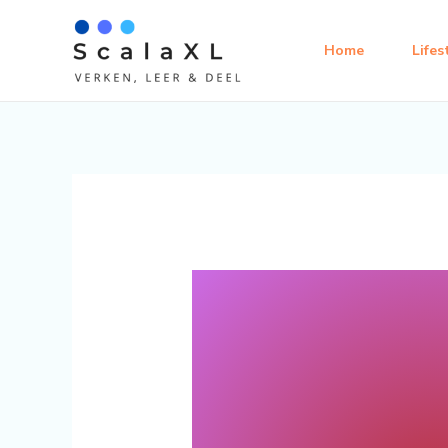
Ga
naar
Home
Lifes
de
inhoud