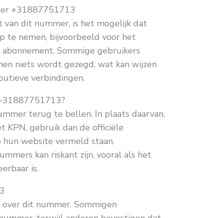
mer +31887751713
 van dit nummer, is het mogelijk dat
p te nemen, bijvoorbeeld voor het
l abonnement. Sommige gebruikers
men niets wordt gezegd, wat kan wijzen
outieve verbindingen.
ar +31887751713?
mmer terug te bellen. In plaats daarvan,
t KPN, gebruik dan de officiële
 hun website vermeld staan.
mers kan riskant zijn, vooral als het
erbaar is.
13
en over dit nummer. Sommigen
nummer, terwijl anderen bevestigen dat