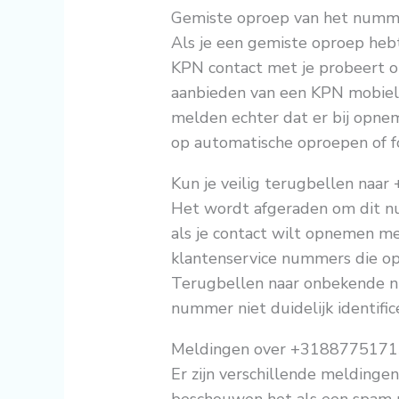
Gemiste oproep van het num
Als je een gemiste oproep hebt
KPN contact met je probeert o
aanbieden van een KPN mobie
melden echter dat er bij opne
op automatische oproepen of f
Kun je veilig terugbellen na
Het wordt afgeraden om dit nu
als je contact wilt opnemen me
klantenservice nummers die op
Terugbellen naar onbekende num
nummer niet duidelijk identifice
Meldingen over +318877517
Er zijn verschillende melding
beschouwen het als een spam 