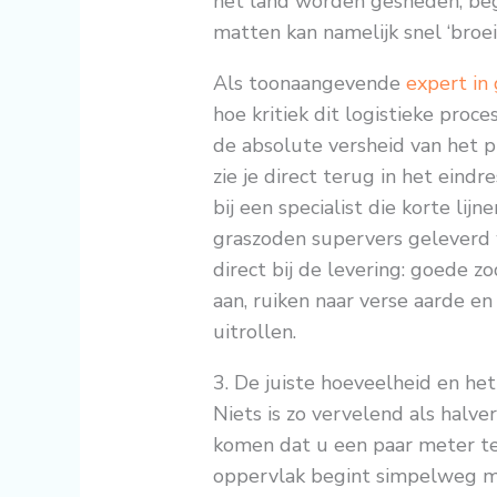
het land worden gesneden, begi
matten kan namelijk snel ‘broei
Als toonaangevende
expert in
hoe kritiek dit logistieke proce
de absolute versheid van het p
zie je direct terug in het eind
bij een specialist die korte lij
graszoden supervers geleverd 
direct bij de levering: goede zo
aan, ruiken naar verse aarde en 
uitrollen.
3. De juiste hoeveelheid en het
Niets is zo vervelend als halv
komen dat u een paar meter t
oppervlak begint simpelweg 