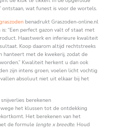
nt de klok te tikken. In de opgerolde
’ ontstaan, wat funest is voor de wortels.
 graszoden
benadrukt Graszoden-online.nl
s is: “Een perfect gazon valt of staat met
roduct. Haastwerk en inferieure kwaliteit
resultaat. Koop daarom altijd rechtstreeks
nen hanteert met de kwekerij, zodat de
worden.” Kwaliteit herkent u dan ook
den zijn intens groen, voelen licht vochtig
vallen absoluut niet uit elkaar bij het
 snijverlies berekenen
erwege het klussen tot de ontdekking
ekortkomt. Het berekenen van het
met de formule
lengte x breedte
. Houd