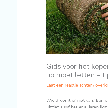
Gids voor het kope
op moet letten – t
Laat een reactie achter
/
overig
Wie droomt er niet van? Een pr
uitziet alsof het er al jaren li