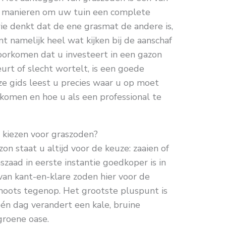
e manieren om uw tuin een complete
e denkt dat de ene grasmat de andere is,
t namelijk heel wat kijken bij de aanschaf
oorkomen dat u investeert in een gazon
urt of slecht wortelt, is een goede
eze gids leest u precies waar u op moet
komen en hoe u als een professional te
 kiezen voor graszoden?
on staat u altijd voor de keuze: zaaien of
aad in eerste instantie goedkoper is in
an kant-en-klare zoden hier voor de
hoots tegenop. Het grootste pluspunt is
één dag verandert een kale, bruine
groene oase.