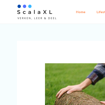
Ga
naar
Home
Lifes
de
inhoud