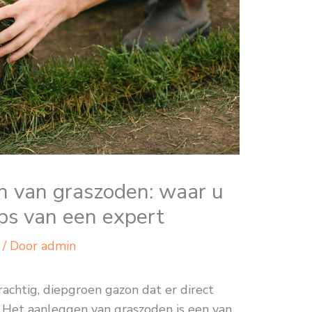
n van graszoden: waar u
ips van een expert
/ Door
admin
achtig, diepgroen gazon dat er direct
gt. Het aanleggen van graszoden is een van