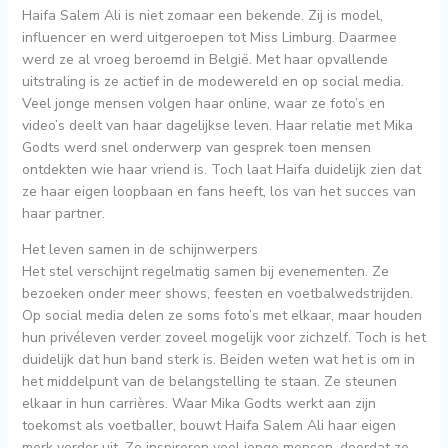
Haifa Salem Ali is niet zomaar een bekende. Zij is model,
influencer en werd uitgeroepen tot Miss Limburg. Daarmee
werd ze al vroeg beroemd in België. Met haar opvallende
uitstraling is ze actief in de modewereld en op social media.
Veel jonge mensen volgen haar online, waar ze foto’s en
video’s deelt van haar dagelijkse leven. Haar relatie met Mika
Godts werd snel onderwerp van gesprek toen mensen
ontdekten wie haar vriend is. Toch laat Haifa duidelijk zien dat
ze haar eigen loopbaan en fans heeft, los van het succes van
haar partner.
Het leven samen in de schijnwerpers
Het stel verschijnt regelmatig samen bij evenementen. Ze
bezoeken onder meer shows, feesten en voetbalwedstrijden.
Op social media delen ze soms foto’s met elkaar, maar houden
hun privéleven verder zoveel mogelijk voor zichzelf. Toch is het
duidelijk dat hun band sterk is. Beiden weten wat het is om in
het middelpunt van de belangstelling te staan. Ze steunen
elkaar in hun carrières. Waar Mika Godts werkt aan zijn
toekomst als voetballer, bouwt Haifa Salem Ali haar eigen
merk verder uit. Ze inspireren veel jonge mensen, doordat ze