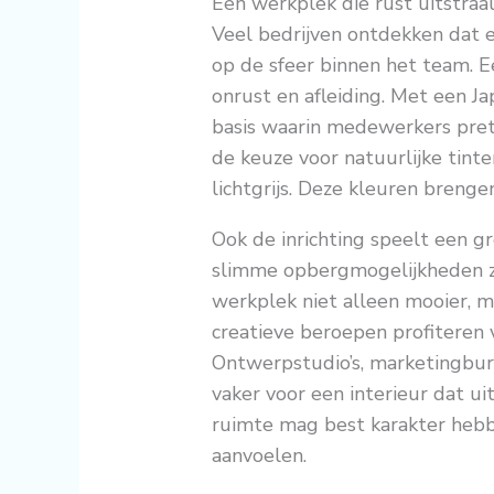
Een werkplek die rust uitstraa
Veel bedrijven ontdekken dat 
op de sfeer binnen het team. Ee
onrust en afleiding. Met een Ja
basis waarin medewerkers prett
de keuze voor natuurlijke tinte
lichtgrijs. Deze kleuren breng
Ook de inrichting speelt een gr
slimme opbergmogelijkheden zo
werkplek niet alleen mooier, ma
creatieve beroepen profiteren v
Ontwerpstudio’s, marketingbure
vaker voor een interieur dat u
ruimte mag best karakter hebbe
aanvoelen.