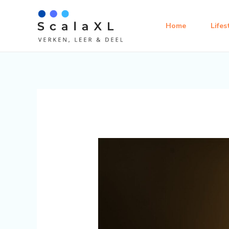
Ga
naar
Home
Lifes
de
inhoud