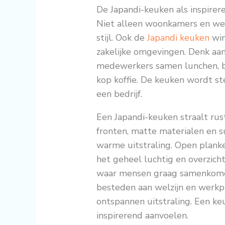
De Japandi-keuken als inspire
Niet alleen woonkamers en wer
stijl. Ook de
Japandi keuken
win
zakelijke omgevingen. Denk a
medewerkers samen lunchen, b
kop koffie. De keuken wordt st
een bedrijf.
Een Japandi-keuken straalt rust
fronten, matte materialen en s
warme uitstraling. Open planke
het geheel luchtig en overzicht
waar mensen graag samenkomen
besteden aan welzijn en werkp
ontspannen uitstraling. Een ke
inspirerend aanvoelen.