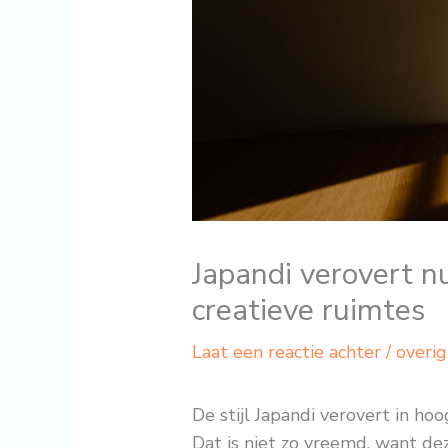
Japandi verovert nu
creatieve ruimtes
Laat een reactie achter
/
overig
De stijl Japandi verovert in h
Dat is niet zo vreemd, want dez