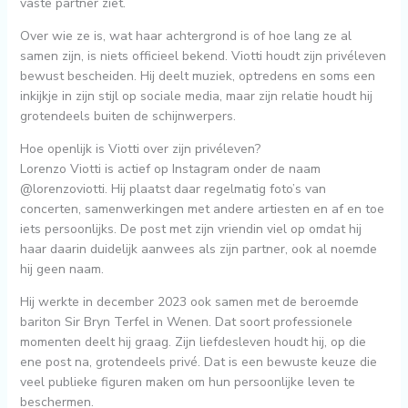
vaste partner ziet.
Over wie ze is, wat haar achtergrond is of hoe lang ze al
samen zijn, is niets officieel bekend. Viotti houdt zijn privéleven
bewust bescheiden. Hij deelt muziek, optredens en soms een
inkijkje in zijn stijl op sociale media, maar zijn relatie houdt hij
grotendeels buiten de schijnwerpers.
Hoe openlijk is Viotti over zijn privéleven?
Lorenzo Viotti is actief op Instagram onder de naam
@lorenzoviotti. Hij plaatst daar regelmatig foto’s van
concerten, samenwerkingen met andere artiesten en af en toe
iets persoonlijks. De post met zijn vriendin viel op omdat hij
haar daarin duidelijk aanwees als zijn partner, ook al noemde
hij geen naam.
Hij werkte in december 2023 ook samen met de beroemde
bariton Sir Bryn Terfel in Wenen. Dat soort professionele
momenten deelt hij graag. Zijn liefdesleven houdt hij, op die
ene post na, grotendeels privé. Dat is een bewuste keuze die
veel publieke figuren maken om hun persoonlijke leven te
beschermen.