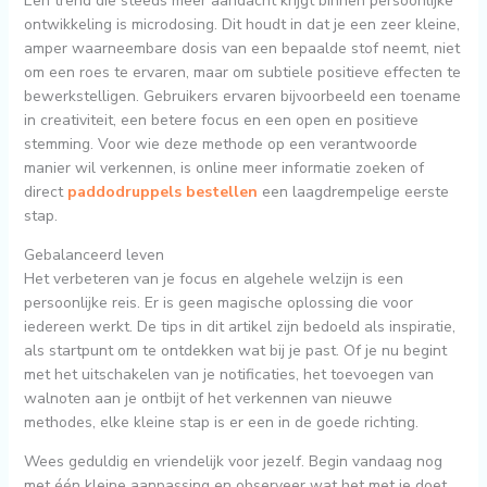
Een trend die steeds meer aandacht krijgt binnen persoonlijke
ontwikkeling is microdosing. Dit houdt in dat je een zeer kleine,
amper waarneembare dosis van een bepaalde stof neemt, niet
om een roes te ervaren, maar om subtiele positieve effecten te
bewerkstelligen. Gebruikers ervaren bijvoorbeeld een toename
in creativiteit, een betere focus en een open en positieve
stemming. Voor wie deze methode op een verantwoorde
manier wil verkennen, is online meer informatie zoeken of
direct
paddodruppels bestellen
een laagdrempelige eerste
stap.
Gebalanceerd leven
Het verbeteren van je focus en algehele welzijn is een
persoonlijke reis. Er is geen magische oplossing die voor
iedereen werkt. De tips in dit artikel zijn bedoeld als inspiratie,
als startpunt om te ontdekken wat bij je past. Of je nu begint
met het uitschakelen van je notificaties, het toevoegen van
walnoten aan je ontbijt of het verkennen van nieuwe
methodes, elke kleine stap is er een in de goede richting.
Wees geduldig en vriendelijk voor jezelf. Begin vandaag nog
met één kleine aanpassing en observeer wat het met je doet.