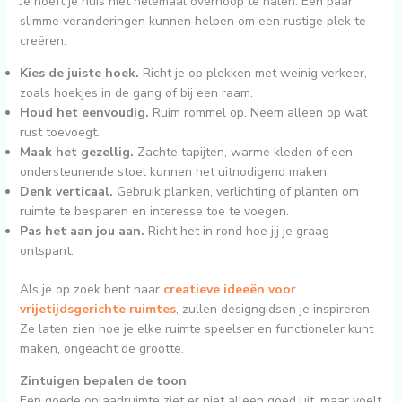
Je hoeft je huis niet helemaal overhoop te halen. Een paar
slimme veranderingen kunnen helpen om een rustige plek te
creëren:
Kies de juiste hoek.
Richt je op plekken met weinig verkeer,
zoals hoekjes in de gang of bij een raam.
Houd het eenvoudig.
Ruim rommel op. Neem alleen op wat
rust toevoegt.
Maak het gezellig.
Zachte tapijten, warme kleden of een
ondersteunende stoel kunnen het uitnodigend maken.
Denk verticaal.
Gebruik planken, verlichting of planten om
ruimte te besparen en interesse toe te voegen.
Pas het aan jou aan.
Richt het in rond hoe jij je graag
ontspant.
Als je op zoek bent naar
creatieve ideeën voor
vrijetijdsgerichte ruimtes
, zullen designgidsen je inspireren.
Ze laten zien hoe je elke ruimte speelser en functioneler kunt
maken, ongeacht de grootte.
Zintuigen bepalen de toon
Een goede oplaadruimte ziet er niet alleen goed uit, maar voelt