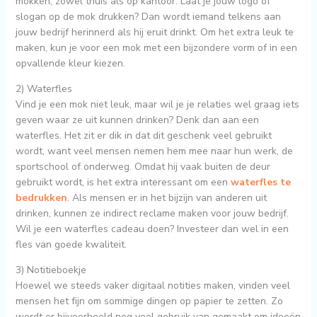
mokken, zowel thuis als op kantoor. Laat je jouw logo of
slogan op de mok drukken? Dan wordt iemand telkens aan
jouw bedrijf herinnerd als hij eruit drinkt. Om het extra leuk te
maken, kun je voor een mok met een bijzondere vorm of in een
opvallende kleur kiezen.
2) Waterfles
Vind je een mok niet leuk, maar wil je je relaties wel graag iets
geven waar ze uit kunnen drinken? Denk dan aan een
waterfles. Het zit er dik in dat dit geschenk veel gebruikt
wordt, want veel mensen nemen hem mee naar hun werk, de
sportschool of onderweg. Omdat hij vaak buiten de deur
gebruikt wordt, is het extra interessant om een
waterfles te
bedrukken
. Als mensen er in het bijzijn van anderen uit
drinken, kunnen ze indirect reclame maken voor jouw bedrijf.
Wil je een waterfles cadeau doen? Investeer dan wel in een
fles van goede kwaliteit.
3) Notitieboekje
Hoewel we steeds vaker digitaal notities maken, vinden veel
mensen het fijn om sommige dingen op papier te zetten. Zo
wordt er bijvoorbeeld nog veel gebruik van gemaakt om ideeën