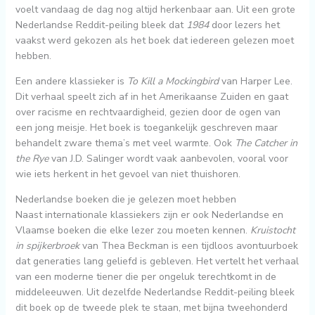
voelt vandaag de dag nog altijd herkenbaar aan. Uit een grote
Nederlandse Reddit-peiling bleek dat
1984
door lezers het
vaakst werd gekozen als het boek dat iedereen gelezen moet
hebben.
Een andere klassieker is
To Kill a Mockingbird
van Harper Lee.
Dit verhaal speelt zich af in het Amerikaanse Zuiden en gaat
over racisme en rechtvaardigheid, gezien door de ogen van
een jong meisje. Het boek is toegankelijk geschreven maar
behandelt zware thema’s met veel warmte. Ook
The Catcher in
the Rye
van J.D. Salinger wordt vaak aanbevolen, vooral voor
wie iets herkent in het gevoel van niet thuishoren.
Nederlandse boeken die je gelezen moet hebben
Naast internationale klassiekers zijn er ook Nederlandse en
Vlaamse boeken die elke lezer zou moeten kennen.
Kruistocht
in spijkerbroek
van Thea Beckman is een tijdloos avontuurboek
dat generaties lang geliefd is gebleven. Het vertelt het verhaal
van een moderne tiener die per ongeluk terechtkomt in de
middeleeuwen. Uit dezelfde Nederlandse Reddit-peiling bleek
dit boek op de tweede plek te staan, met bijna tweehonderd