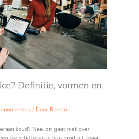
ice? Definitie, vormen en
oonnummers
/ Door
Remco
raan koud? Nee, dit gaat niet over
jven die schitteren in hun product, maar