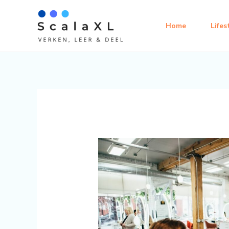
Ga
naar
Home
Lifes
de
inhoud