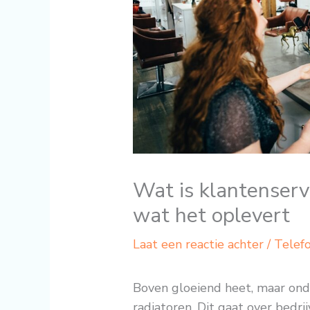
Wat is klantenserv
wat het oplevert
Laat een reactie achter
/
Telef
Boven gloeiend heet, maar onde
radiatoren. Dit gaat over bedri