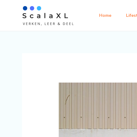
Ga
naar
Home
Lifes
de
inhoud