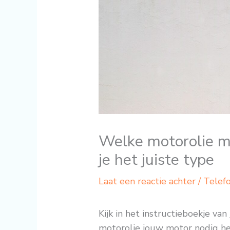
Welke motorolie mo
je het juiste type
Laat een reactie achter
/
Telef
Kijk in het instructieboekje van
motorolie jouw motor nodig heef