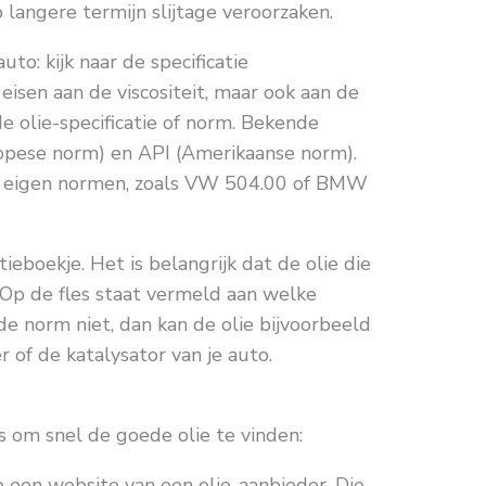
 langere termijn slijtage veroorzaken.
to: kijk naar de specificatie
 eisen aan de viscositeit, maar ook aan de
de olie-specificatie of norm. Bekende
opese norm) en API (Amerikaanse norm).
 eigen normen, zoals VW 504.00 of BMW
tieboekje. Het is belangrijk dat de olie die
 Op de fles staat vermeld aan welke
de norm niet, dan kan de olie bijvoorbeeld
er of de katalysator van je auto.
s om snel de goede olie te vinden:
 een website van een olie-aanbieder. Die