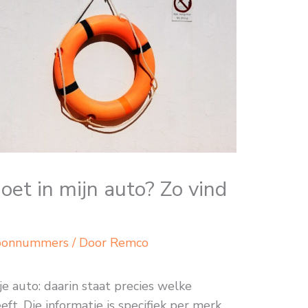
et in mijn auto? Zo vind
oonnummers
/ Door
Remco
 je auto: daarin staat precies welke
t. Die informatie is specifiek per merk,