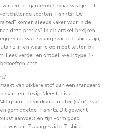
l van iedere garderobe, maar wist je dat
 verschillende soorten T-shirts? De
rsized” komen steeds vaker voor in de
 deze precies? In dit artikel bekijken
leggen uit wat zwaargewicht T-shirts zijn,
lair zijn, en waar je op moet letten bij
rm. Lees verder en ontdek welk type T-
n behoeften past.
rt?
maakt van dikkere stof dan een standaard
urzaam en stevig. Meestal is een
240 gram per vierkante meter (g/m²), wat
e en gemiddelde T-shirts. Dit gewicht
obuust aanvoelt en zijn vorm goed
ren wassen. Zwaargewicht T-shirts