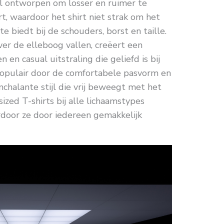
aal ontworpen om losser en ruimer te
t, waardoor het shirt niet strak om het
te biedt bij de schouders, borst en taille.
r de elleboog vallen, creëert een
en casual uitstraling die geliefd is bij
 populair door de comfortabele pasvorm en
nchalante stijl die vrij beweegt met het
ized T-shirts bij alle lichaamstypes
rdoor ze door iedereen gemakkelijk