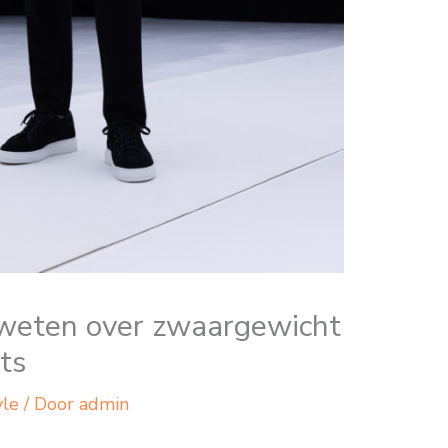
 weten over zwaargewicht
ts
yle
/ Door
admin