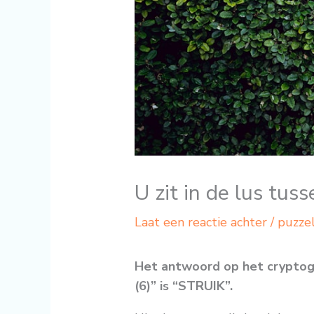
U zit in de lus tus
Laat een reactie achter
/
puzze
Het antwoord op het cryptogr
(6)” is “STRUIK”.