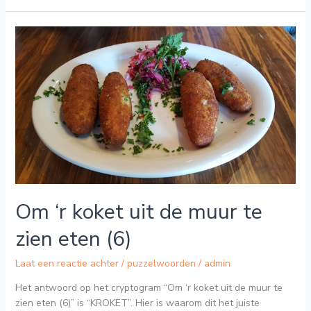
Om
‘r
koket
uit
de
muur
te
zien
eten
(6)
Om ‘r koket uit de muur te
zien eten (6)
Laat een reactie achter
/
puzzelwoorden
/
admin
Het antwoord op het cryptogram “Om ‘r koket uit de muur te
zien eten (6)” is “KROKET”. Hier is waarom dit het juiste