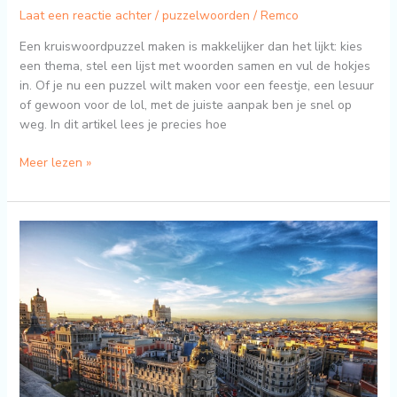
Laat een reactie achter
/
puzzelwoorden
/
Remco
Een kruiswoordpuzzel maken is makkelijker dan het lijkt: kies
een thema, stel een lijst met woorden samen en vul de hokjes
in. Of je nu een puzzel wilt maken voor een feestje, een lesuur
of gewoon voor de lol, met de juiste aanpak ben je snel op
weg. In dit artikel lees je precies hoe
Meer lezen »
Doe
wat
anders
met
de
belasting
in
Spanje!
(6)