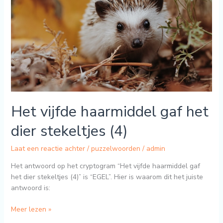
het
dier
stekeltjes
(4)
Het vijfde haarmiddel gaf het
dier stekeltjes (4)
Laat een reactie achter
/
puzzelwoorden
/
admin
Het antwoord op het cryptogram “Het vijfde haarmiddel gaf
het dier stekeltjes (4)” is “EGEL”. Hier is waarom dit het juiste
antwoord is:
Meer lezen »