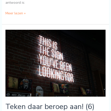
antwoord is:
Meer lezen »
Teken
daar
beroep
aan!
(6)
Teken daar beroep aan! (6)