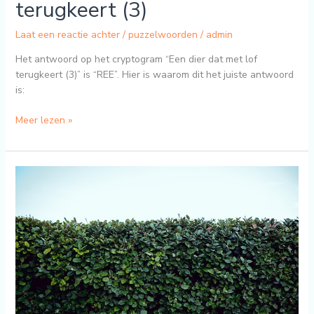
terugkeert (3)
Laat een reactie achter
/
puzzelwoorden
/
admin
Het antwoord op het cryptogram “Een dier dat met lof
terugkeert (3)” is “REE”. Hier is waarom dit het juiste antwoord
is:
Meer lezen »
U
zit
in
de
lus
tussen
het
groen
(6)