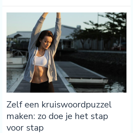
Zelf
een
kruiswoordpuzzel
maken:
zo
doe
je
het
stap
voor
stap
Zelf een kruiswoordpuzzel
maken: zo doe je het stap
voor stap