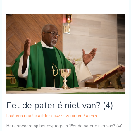
Eet
de
pater
é
niet
van?
(4)
Eet de pater é niet van? (4)
Laat een reactie achter
/
puzzelwoorden
/
admin
Het antwoord op het cryptogram “Eet de pater é niet van? (4)”