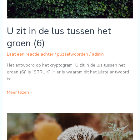
U zit in de lus tussen het
groen (6)
Laat een reactie achter
/
puzzelwoorden
/
admin
Het antwoord op het cryptogram “U zit in de lus tussen het
groen (6)” is “STRUIK”. Hier is waarom dit het juiste antwoord
is:
Meer lezen »
Het
vijfde
haarmiddel
gaf