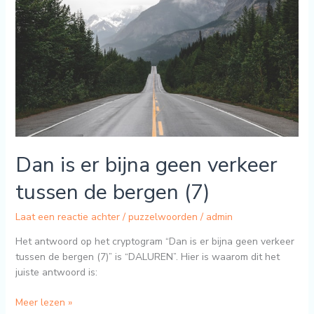
bijna
geen
verkeer
tussen
de
bergen
(7)
Dan is er bijna geen verkeer
tussen de bergen (7)
Laat een reactie achter
/
puzzelwoorden
/
admin
Het antwoord op het cryptogram “Dan is er bijna geen verkeer
tussen de bergen (7)” is “DALUREN”. Hier is waarom dit het
juiste antwoord is:
Meer lezen »