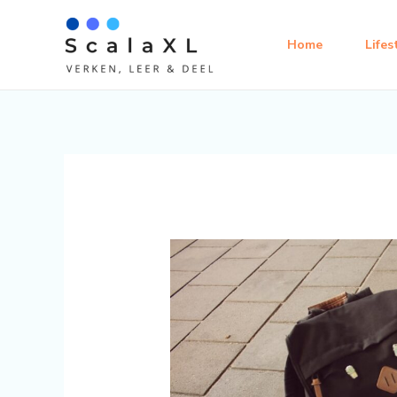
Ga
naar
Home
Lifes
de
inhoud