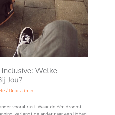
-Inclusive: Welke
ij Jou?
yle
/ Door
admin
e ander vooral rust. Waar de één droomt
nning, verlangt de ander naar een ligbed