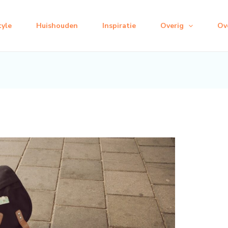
tyle
Huishouden
Inspiratie
Overig
Ov