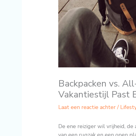
Backpacken vs. All
Vakantiestijl Past B
Laat een reactie achter
/
Lifest
De ene reiziger wil vrijheid, d
van een rugzak en een open pla