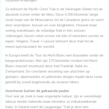
culturele ervaringen.
Zo behoort de Pacific Crest Trail in de Verenigde Staten tot de
absolute iconen onder de hikes. Deze 4.200 kilometer lange
route loopt van de Mexicaanse tot de Canadese grens en voert
door woestijnen, bossen en over bergketens. Hoewel maar
weinig wandelaars de volledige trail in één seizoen
volbrengen, kiezen velen ervoor om één of meerdere secties te
lopen. Volgens Travel + Leisure behoort deze trail tot de
meest spectaculaire ter wereld.
In Europa biedt de Tour du Mont Blanc een klassieker onder de
bergwandelroutes. Met zijn 170 kilometer rondom het Mont
Blanc-massief doorkruist deze trail Frankrijk, Italië en
Zwitserland. De constante wisseling van uitzichten op
gletsjers, alpenweides en pittoreske dorpjes maakt deze route
geliefd bij zowel beginnende als ervaren hikers.
Avonturen buiten de gebaande paden
Voor wie op zoek is naar ongerepte natuur, zijn er wereldwijd
talloze minder bekende maar minstens zo indrukwekkende
trails. In IJsland voert de Laugavegur Trail je door een