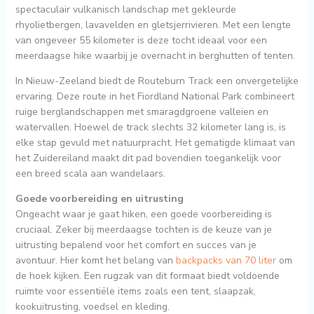
spectaculair vulkanisch landschap met gekleurde
rhyolietbergen, lavavelden en gletsjerrivieren. Met een lengte
van ongeveer 55 kilometer is deze tocht ideaal voor een
meerdaagse hike waarbij je overnacht in berghutten of tenten.
In Nieuw-Zeeland biedt de Routeburn Track een onvergetelijke
ervaring. Deze route in het Fiordland National Park combineert
ruige berglandschappen met smaragdgroene valleien en
watervallen. Hoewel de track slechts 32 kilometer lang is, is
elke stap gevuld met natuurpracht. Het gematigde klimaat van
het Zuidereiland maakt dit pad bovendien toegankelijk voor
een breed scala aan wandelaars.
Goede voorbereiding en uitrusting
Ongeacht waar je gaat hiken, een goede voorbereiding is
cruciaal. Zeker bij meerdaagse tochten is de keuze van je
uitrusting bepalend voor het comfort en succes van je
avontuur. Hier komt het belang van
backpacks van 70 liter
om
de hoek kijken. Een rugzak van dit formaat biedt voldoende
ruimte voor essentiële items zoals een tent, slaapzak,
kookuitrusting, voedsel en kleding.