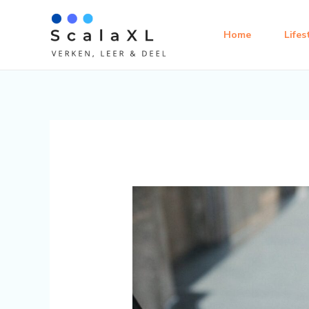
Ga
naar
Home
Lifes
de
inhoud